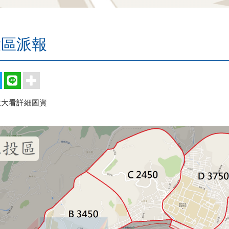
投區派報
放大看詳細圖資