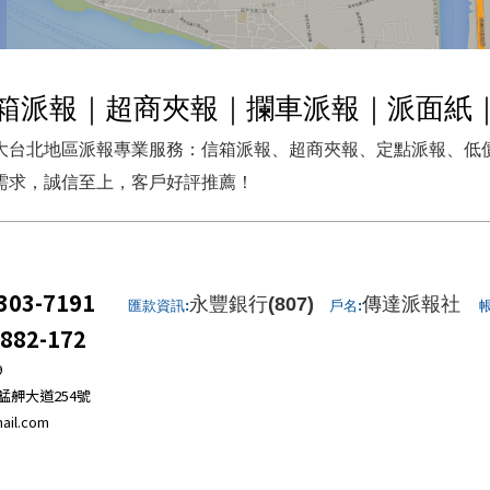
箱派報｜超商夾報｜攔車派報｜派面紙
大台北地區派報專業服務：信箱派報、超商夾報、定點派報、低
需求，誠信至上，客戶好評推薦！
303-7191
永豐銀行(807)
傳達派報社
匯款資訊:
戶名:
帳
-882-172
9
艋舺大道254號
ail.com