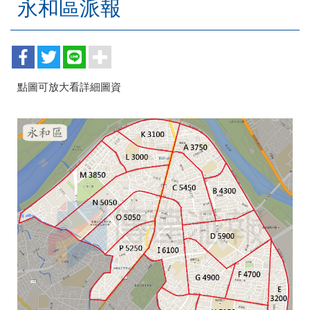
永和區派報
點圖可放大看詳細圖資